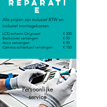
reparati
e
Alle prijzen zijn inclusief BTW en
inclusief montagekosten.
LCD-scherm Origineel
€ 300
Backcover vervangen
€ 90
Accu vervangen
€ 90
Camera achterkant vervangen
€ 150
Persoonlijke
service