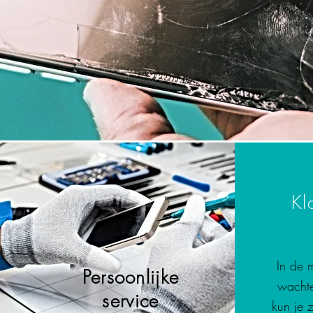
Kl
In de 
Persoonlijke
wachte
service
kun je z