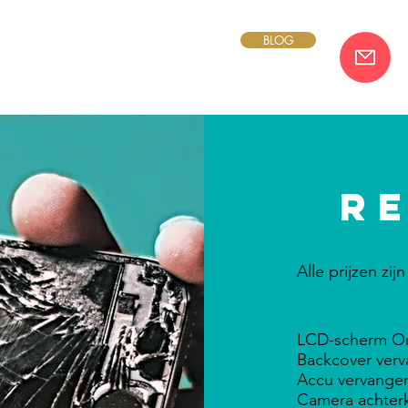
BLOG
r
Alle prijzen zi
LCD-scherm Or
Backcover ver
Accu vervange
Camera achter