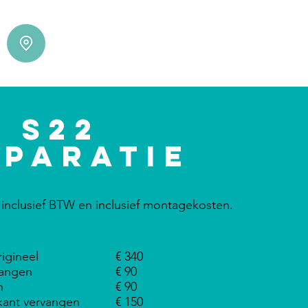
S22
eparatie
jn inclusief BTW en inclusief montagekosten.
igineel
€ 340
vangen
€ 90
n
€ 90
kant vervangen
€ 150