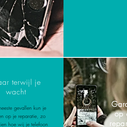
aar terwijl je
wacht
Gara
meeste gevallen kun je
op 
n op je reparatie, zo
repar
ien hoe wij je telefoon