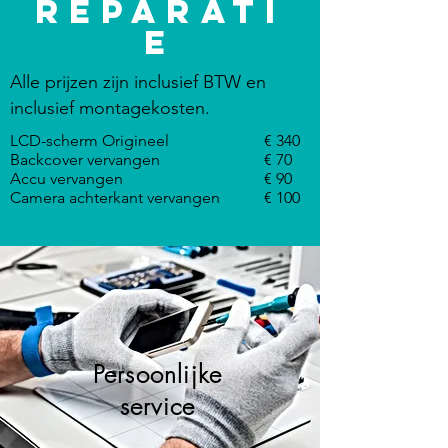
reparati
e
Alle prijzen zijn inclusief BTW en
inclusief montagekosten.
LCD-scherm Origineel
€ 340
Backcover vervangen
€ 70
Accu vervangen
€ 90
Camera achterkant vervangen
€ 100
Persoonlijke
service