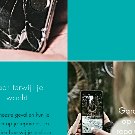
aar terwijl je
wacht
Gara
meeste gevallen kun je
op 
n op je reparatie, zo
repar
zien hoe wij je telefoon