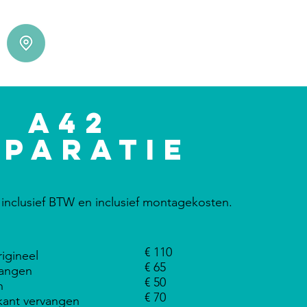
A42
eparatie
jn inclusief BTW en inclusief montagekosten.
€ 110
igineel
€ 65
vangen
€ 50
n
€ 70
kant vervangen