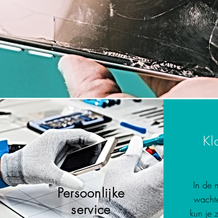
Kl
In de 
Persoonlijke
wachte
service
kun je 