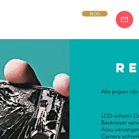
BLOG
r
Alle prijzen zi
LCD-scherm Or
Backcover ver
Accu vervange
Camera achter