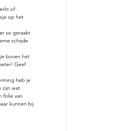
rkt of 
je op het 
er se geraakt 
terne schade 
je boven het 
beter! Geef 
rming heb je 
zijn wat 
folie van 
aar kunnen bij 