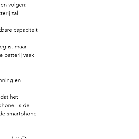
nen volgen:
erij zal 
bare capaciteit 
eeg is, maar 
 batterij vaak 
nning en 
dat het 
phone. Is de 
t de smartphone 