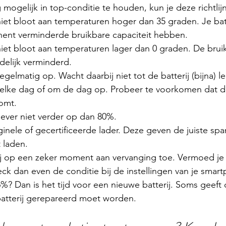
 mogelijk in top-conditie te houden, kun je deze richtlij
 niet bloot aan temperaturen hoger dan 35 graden. Je batt
ent verminderde bruikbare capaciteit hebben.
 niet bloot aan temperaturen lager dan 0 graden. De bruik
ijdelijk verminderd.
regelmatig op. Wacht daarbij niet tot de batterij (bijna) l
n elke dag of om de dag op. Probeer te voorkomen dat de
omt. 
liever niet verder op dan 80%. 
inele of gecertificeerde lader. Deze geven de juiste spa
 laden. 
rij op een zeker moment aan vervanging toe. Vermoed je 
k dan even de conditie bij de instellingen van je smart
%? Dan is het tijd voor een nieuwe batterij. Soms geef
 batterij gerepareerd moet worden. 