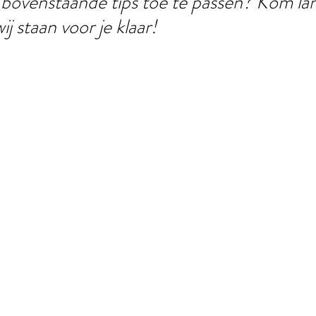
bovenstaande tips toe te passen? Kom lan
j staan voor je klaar!