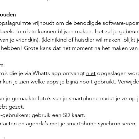
jhouden
opslagruimte vrijhoudt om de benodigde software-updat
eeld foto’s te kunnen blijven maken. Het zal je gebeure
n je vriend(in), (klein)kind of huisdier wil maken, blijkt 
 hebben! Grote kans dat het moment na het maken van 
im:
oto’s die je via Whatts app ontvangt 
niet
 opgeslagen wor
gen kun je zien welke apps je bijna nooit gebruikt. Verwijd
n je gemaakte foto’s van je smartphone nadat je ze op j
ebt gezet. 
-gebruikers: gebruik een SD kaart. 
ntacten en agenda’s met je smartphone synchroniseren.