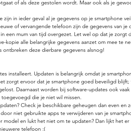
gaat of als deze gestolen wordt. Maar ook als je gewo
zijn in ieder geval al je gegevens op je smartphone veil
 nieuwe of vervangende telefoon zijn de gegevens van je 
n een mum van tijd overgezet. Let wel op dat je zorgt da
erve-kopie alle belangrijke gegevens aanzet om mee te n
s ontbreken deze dierbare gegevens alsnog!
tes installeert. Updaten is belangrijk omdat je smartphon
et zorgt ervoor dat je smartphone goed beveiligd blijft; 
elost. Daarnaast worden bij software-updates ook vaak 
s toegevoegd die je niet wil missen.
 updaten? Check je beschikbare geheugen dan even en zo
s door niet gebruikte apps te verwijderen van je smartph
 model en lukt het niet om te updaten? Dan lijkt het er 
nieuwere telefoon :(