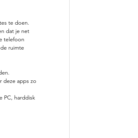
es te doen. 
n dat je net 
je telefoon 
de ruimte 
den.
er deze apps zo 
e PC, harddisk 