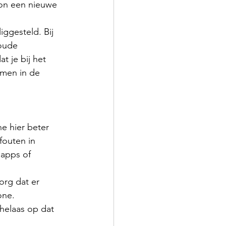
on een nieuwe 
iggesteld. Bij 
oude 
t je bij het 
emen in de 
e hier beter 
fouten in 
apps of 
rg dat er 
one. 
helaas op dat 