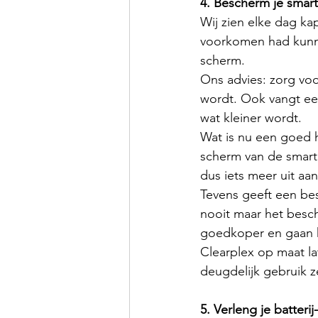
4. Bescherm je smar
Wij zien elke dag k
voorkomen had kunn
scherm. 
Ons advies: zorg voo
wordt. Ook vangt een
wat kleiner wordt. 
Wat is nu een goed h
scherm van de smartp
dus iets meer uit aa
Tevens geeft een be
nooit maar het besch
goedkoper en gaan h
Clearplex op maat la
deugdelijk gebruik z
5. Verleng je batterij