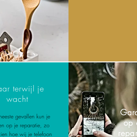
aar terwijl je
wacht
Gara
meeste gevallen kun je
op 
n op je reparatie, zo
repar
zien hoe wij je telefoon