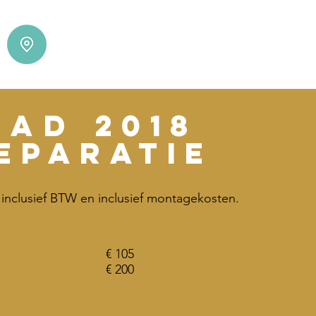
Pad
2018
eparatie
jn inclusief BTW en inclusief montagekosten.
€ 105
€ 200