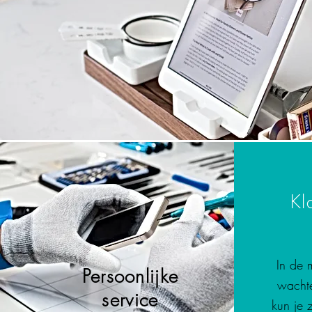
Kl
In de 
Persoonlijke
wachte
service
kun je 